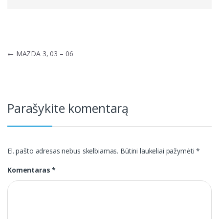
Navigacija
←
MAZDA 3, 03 – 06
tarp
įrašų
Parašykite komentarą
El. pašto adresas nebus skelbiamas.
Būtini laukeliai pažymėti
*
Komentaras
*