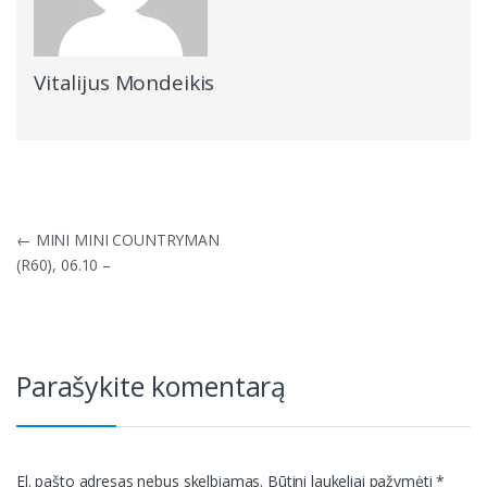
Vitalijus Mondeikis
Navigacija
←
MINI MINI COUNTRYMAN
tarp
(R60), 06.10 –
įrašų
Parašykite komentarą
El. pašto adresas nebus skelbiamas.
Būtini laukeliai pažymėti
*