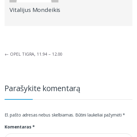
Vitalijus Mondeikis
Navigacija
←
OPEL TIGRA, 11.94 – 12.00
tarp
įrašų
Parašykite komentarą
El. pašto adresas nebus skelbiamas.
Būtini laukeliai pažymėti
*
Komentaras
*