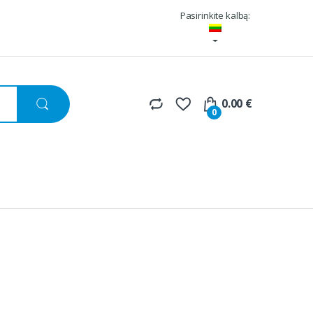
Pasirinkite kalbą:
0.00
€
0