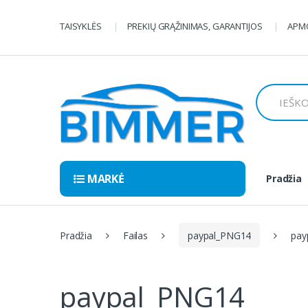
Pereiti
Pereiti
prie
prie
TAISYKLĖS
PREKIŲ GRĄŽINIMAS, GARANTIJOS
APMO
navigacijos
turinio
Ieškoti:
MARKĖ
Pradžia
Pradžia
Failas
paypal_PNG14
pay
paypal_PNG14