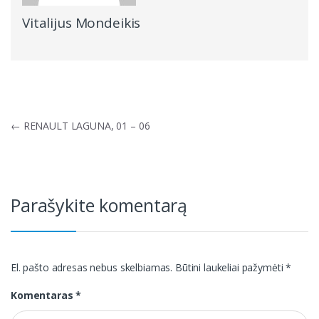
Vitalijus Mondeikis
Navigacija
←
RENAULT LAGUNA, 01 – 06
tarp
įrašų
Parašykite komentarą
El. pašto adresas nebus skelbiamas.
Būtini laukeliai pažymėti
*
Komentaras
*