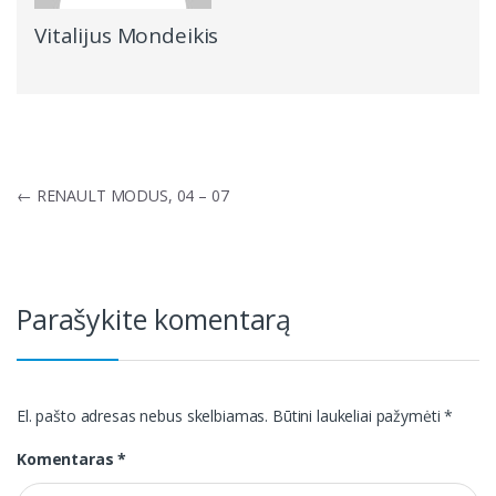
Vitalijus Mondeikis
Navigacija
←
RENAULT MODUS, 04 – 07
tarp
įrašų
Parašykite komentarą
El. pašto adresas nebus skelbiamas.
Būtini laukeliai pažymėti
*
Komentaras
*