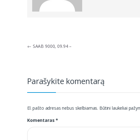
Navigacija
←
SAAB 9000, 09.94 –
tarp
įrašų
Parašykite komentarą
El. pašto adresas nebus skelbiamas.
Būtini laukeliai paž
Komentaras
*