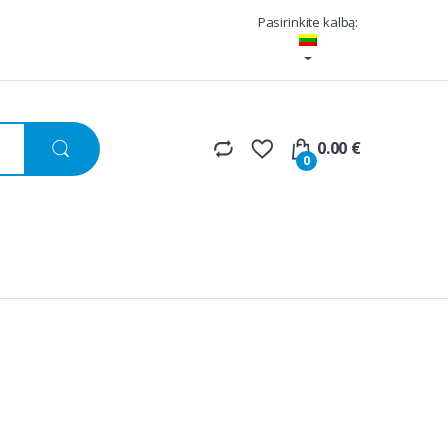
Pasirinkite kalbą:
0.00
€
0