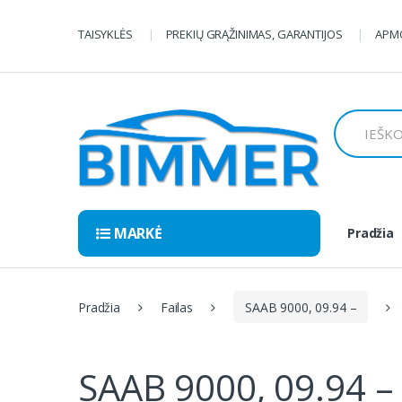
Pereiti
Pereiti
prie
prie
TAISYKLĖS
PREKIŲ GRĄŽINIMAS, GARANTIJOS
APMO
navigacijos
turinio
Ieškoti:
MARKĖ
Pradžia
Pradžia
Failas
SAAB 9000, 09.94 –
SAAB 9000, 09.94 