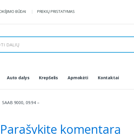
KĖJIMO BŪDAI
PREKIŲ PRISTATYMAS
Auto dalys
Krepšelis
Apmokėti
Kontaktai
SAAB 9000, 09.94 –
–
Parašykite komentarą