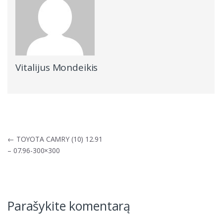
Vitalijus Mondeikis
Navigacija
←
TOYOTA CAMRY (10) 12.91
tarp
– 07.96-300×300
įrašų
Parašykite komentarą