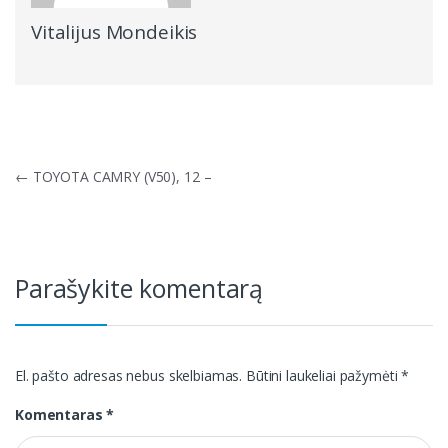
Vitalijus Mondeikis
Navigacija
←
TOYOTA CAMRY (V50), 12 –
tarp
įrašų
Parašykite komentarą
El. pašto adresas nebus skelbiamas.
Būtini laukeliai pažymėti
*
Komentaras
*