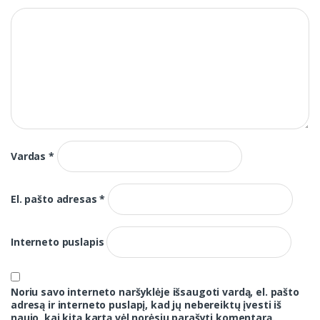
Vardas
*
El. pašto adresas
*
Interneto puslapis
Noriu savo interneto naršyklėje išsaugoti vardą, el. pašto
adresą ir interneto puslapį, kad jų nebereiktų įvesti iš
naujo, kai kitą kartą vėl norėsiu parašyti komentarą.