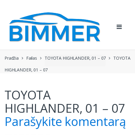
Pereiti
Pereiti
prie
prie
navigacijos
turinio
Pradžia
Failas
TOYOTA HIGHLANDER, 01 – 07
TOYOTA
HIGHLANDER, 01 – 07
TOYOTA
HIGHLANDER, 01 – 07
Parašykite komentarą