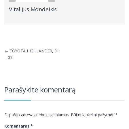
Vitalijus Mondeikis
Navigacija
←
TOYOTA HIGHLANDER, 01
tarp
– 07
įrašų
Parašykite komentarą
El. pašto adresas nebus skelbiamas.
Būtini laukeliai pažymėti
*
Komentaras
*