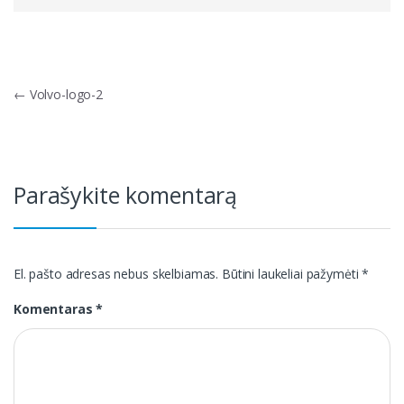
Navigacija
←
Volvo-logo-2
tarp
įrašų
Parašykite komentarą
El. pašto adresas nebus skelbiamas.
Būtini laukeliai pažymėti
*
Komentaras
*