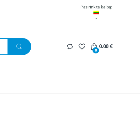
Pasirinkite kalbą:
0.00
€
0