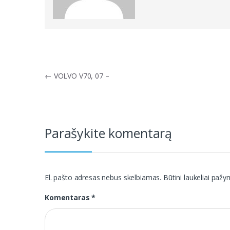
Navigacija
←
VOLVO V70, 07 –
tarp
įrašų
Parašykite komentarą
El. pašto adresas nebus skelbiamas.
Būtini laukeliai paž
Komentaras
*