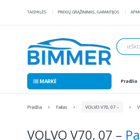
Pereiti
Pereiti
prie
prie
TAISYKLĖS
PREKIŲ GRĄŽINIMAS, GARANTIJOS
APMO
navigacijos
turinio
Ieškoti:
MARKĖ
Pradžia
Pradžia
Failas
VOLVO V70, 07 –
V
VOLVO V70, 07 –
Pa