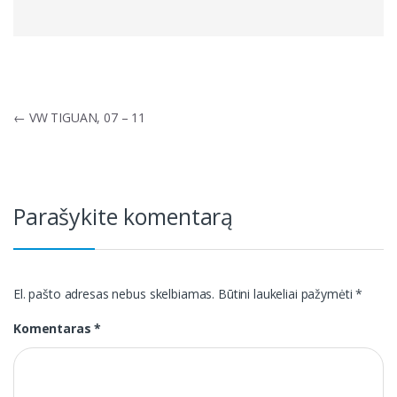
Navigacija
←
VW TIGUAN, 07 – 11
tarp
įrašų
Parašykite komentarą
El. pašto adresas nebus skelbiamas.
Būtini laukeliai pažymėti
*
Komentaras
*